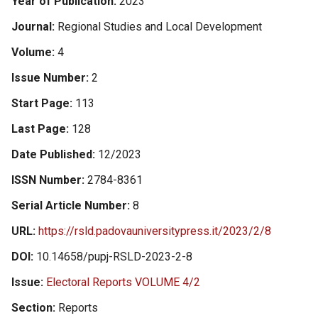
Year of Publication
2023
Journal
Regional Studies and Local Development
Volume
4
Issue Number
2
Start Page
113
Last Page
128
Date Published
12/2023
ISSN Number
2784-8361
Serial Article Number
8
URL
https://rsld.padovauniversitypress.it/2023/2/8
DOI
10.14658/pupj-RSLD-2023-2-8
Issue
Electoral Reports VOLUME 4/2
Section
Reports