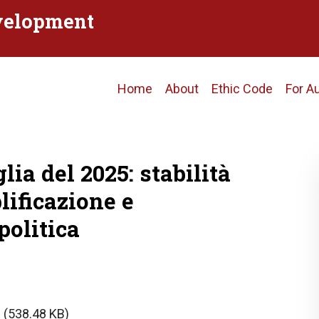
evelopment
Main
Home
About
Ethic Code
For A
navigation
lia del 2025: stabilità
lificazione e
politica
f
(538.48 KB)