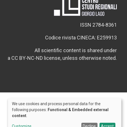
ISSN 2784-8361
Codice rivista CINECA: E259913
All scientific content is shared under
a CC BY-NC-ND license, unless otherwise noted.
We use cookies and process personal data for the
Use
following purposes:
Functional & Embedded external
content
.
of
Credits
personal
Customize
Decline
Accept