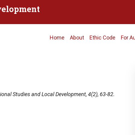
evelopment
Main
Home
About
Ethic Code
For A
navigation
ional Studies and Local Development
, 4(2), 63-82.