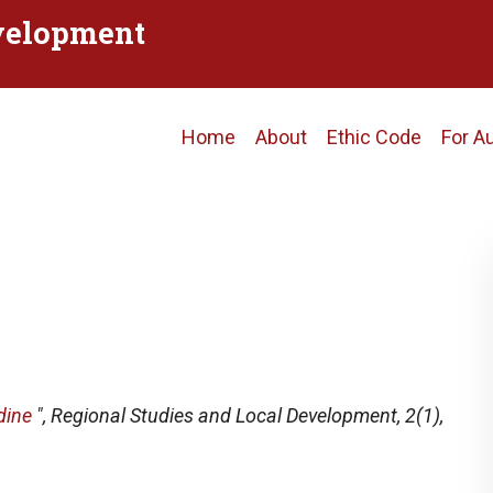
evelopment
Main
Home
About
Ethic Code
For A
navigation
dine
",
Regional Studies and Local Development
, 2(1),