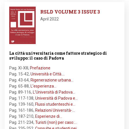
Image
RSLD VOLUME 3 ISSUE 3
April 2022
La città universitaria come fattore strategico di
sviluppo: il caso di Padova
Pag. XI-XIII
,
Prefazione
Pag. 15-42
,
Università e Città.…
Pag. 43-64
,
Rigenerazione urbana…
Pag. 65-88
,
L’esperienza…
Pag. 89-116
,
L’Università di Padova…
Pag. 117-138
,
Università di Padova e…
Pag. 139-160
,
Flussi studenteschi e…
Pag. 161-186
,
Relazioni Università-…
Pag. 187-210
,
Esperienze di…
Pag. 211-234
,
Turisti (non) per caso:…
Pag. 235-252
,
Consulte e studenti nei…