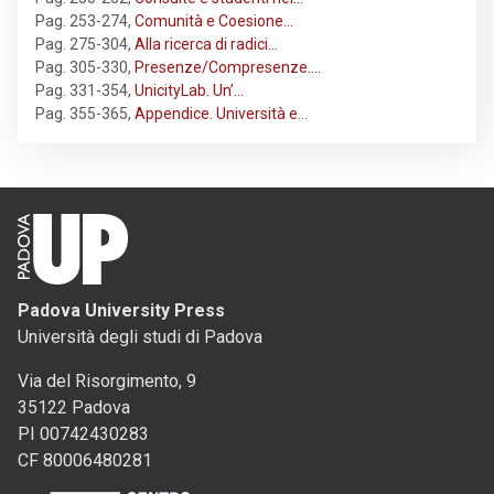
Pag. 253-274
,
Comunità e Coesione…
Pag. 275-304
,
Alla ricerca di radici…
Pag. 305-330
,
Presenze/Compresenze.…
Pag. 331-354
,
UnicityLab. Un’…
Pag. 355-365
,
Appendice. Università e…
Padova University Press
Università degli studi di Padova
Via del Risorgimento, 9
35122 Padova
PI 00742430283
CF 80006480281