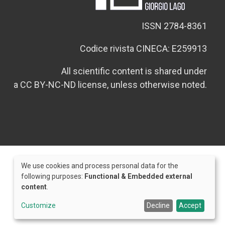
ISSN 2784-8361
Codice rivista CINECA: E259913
All scientific content is shared under
a CC BY-NC-ND license, unless otherwise noted.
We use cookies and process personal data for the
Use
following purposes:
Functional & Embedded external
content
.
of
Credits
personal
Customize
Decline
Accept
data