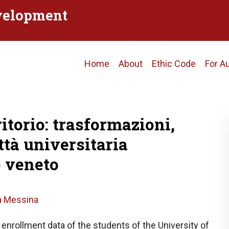
evelopment
Main
Home
About
Ethic Code
For A
navigation
itorio: trasformazioni,
ttà universitaria
o veneto
ia Messina
 enrollment data of the students of the University of