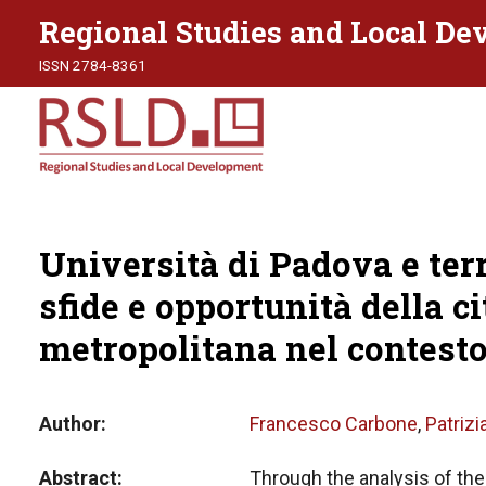
Regional Studies and Local D
ISSN 2784-8361
Università di Padova e terr
sfide e opportunità della ci
metropolitana nel contest
Author
Francesco Carbone
,
Patriz
Abstract
Through the analysis of the