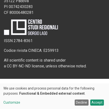
35122 Padova
PI 00742430283
CF 80006480281
ISSN 2784-8361
Codice rivista CINECA: E259913
All scientific content is shared under
a CC BY-NC-ND license, unless otherwise noted.
We use cookies and process personal data for the following
Use
purposes:
Functional & Embedded external content
.
Credits
of
Customize
Decline
Accept
© 2026 Padova University Press - Università degli Studi di Padova
personal