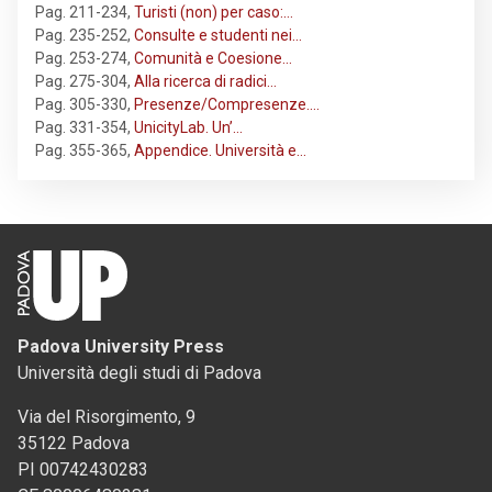
Pag. 211-234
,
Turisti (non) per caso:…
Pag. 235-252
,
Consulte e studenti nei…
Pag. 253-274
,
Comunità e Coesione…
Pag. 275-304
,
Alla ricerca di radici…
Pag. 305-330
,
Presenze/Compresenze.…
Pag. 331-354
,
UnicityLab. Un’…
Pag. 355-365
,
Appendice. Università e…
Padova University Press
Università degli studi di Padova
Via del Risorgimento, 9
35122 Padova
PI 00742430283