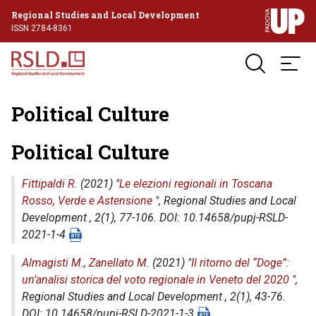
Regional Studies and Local Development
ISSN 2784-8361
Political Culture
Political Culture
Fittipaldi R.
(2021) "
Le elezioni regionali in Toscana
Rosso, Verde e Astensione
",
Regional Studies and Local
Development
, 2(1), 77-106. DOI: 10.14658/pupj-RSLD-
2021-1-4
Almagisti M.
,
Zanellato M.
(2021) "
Il ritorno del “Doge”:
un’analisi storica del voto regionale in Veneto del 2020
",
Regional Studies and Local Development
, 2(1), 43-76.
DOI: 10.14658/pupj-RSLD-2021-1-3